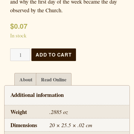
and why the first day of the week became the day
observed by the Church.
$
0.07
In stock
The
ADD TO CART
Sabbath/The
Lord's
Day
About
Read Online
quantity
Additional information
Weight
.2885 oz
Dimensions
20 × 25.5 × .02 cm